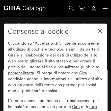
Gira Citofono interno sopra intonaco System 55
Home
Prodotti
Tecnica e funzioni
Sistema di citofonia
Citofoni interni Gira
Consenso ai cookie
Cliccando su "Accetta tutti", l'utente acconsente
Citofono interno sopra intonaco
all'utilizzo di
cookie
e tecnologie simili da parte di
Gira
e all'
elaborazione dei
dati di utilizzo del sito
System 55
web
per
migliorare
il sito stesso e per creare il
profilo dell'utente
al fine di visualizzare
pubblicità
personalizzata
. Si prega di notare che
Gira
condivide anche le informazioni sull'utilizzo del sito
web da parte dell'utente con partner per social
media, pubblicità e analisi.
L'utente acconsente anche alla trasmissione, per
le finalità di cui sopra, da parte di
Gira
e di
terzi