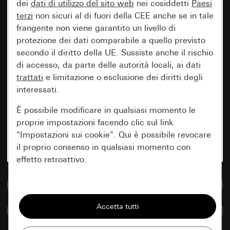
dei
dati di utilizzo del sito web
nei cosiddetti
Paesi
terzi
non sicuri al di fuori della CEE anche se in tale
frangente non viene garantito un livello di
protezione dei dati comparabile a quello previsto
secondo il diritto della UE. Sussiste anche il rischio
di accesso, da parte delle autorità locali, ai dati
trattati
e limitazione o esclusione dei diritti degli
interessati.
È possibile modificare in qualsiasi momento le
proprie impostazioni facendo clic sul link
"Impostazioni sui cookie". Qui è possibile revocare
il proprio consenso in qualsiasi momento con
effetto retroattivo.
Vai alla banca dati multimediale
Essenziali
Tutti i cookie necessari per poter mostrare la
Confronta articoli
pagina.