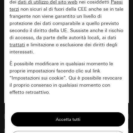
dei
dati di utilizzo del sito web
nei cosiddetti
Paesi
terzi
non sicuri al di fuori della CEE anche se in tale
frangente non viene garantito un livello di
protezione dei dati comparabile a quello previsto
secondo il diritto della UE. Sussiste anche il rischio
di accesso, da parte delle autorità locali, ai dati
trattati
e limitazione o esclusione dei diritti degli
interessati.
È possibile modificare in qualsiasi momento le
proprie impostazioni facendo clic sul link
"Impostazioni sui cookie". Qui è possibile revocare
il proprio consenso in qualsiasi momento con
effetto retroattivo.
Essenziali
Vai alla banca dati multimediale
Tutti i cookie necessari per poter mostrare la
pagina.
Confronta articoli