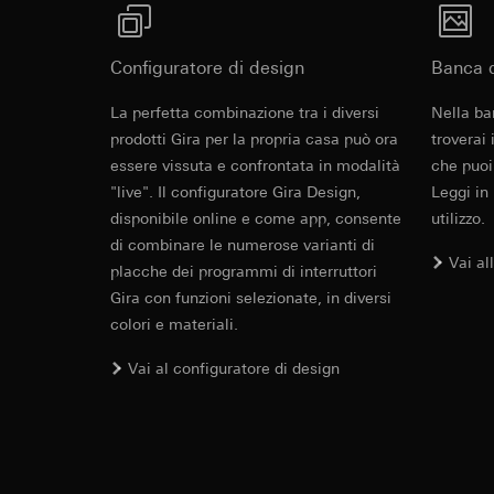
Categorie di dati pe
visitatore, movi
Base giuridica e int
Sito del cliente
Utilizzo del serv
visitatore, movim
Configuratore di design
Banca d
telecomunicazion
indirizzo Intern
Cover frame
Trattamento succe
La perfetta combinazione tra i diversi
Nella ba
Base giuridica e int
prodotti Gira per la propria casa può ora
troverai
Destinatari:
Utilizzo del serv
essere vissuta e confrontata in modalità
che puoi
Reparti interni,
telecomunicazion
Cleaning and care
"live". Il configuratore Gira Design,
LinkedIn Irelan
Leggi in
Trattamento succe
disponibile online e come app, consente
utilizzo.
Trasferimento verso
Destinatari:
Vimeo,
di combinare le numerose varianti di
quanto riguarda la t
Trasferimento verso
Vai al
rispettiva Informati
placche dei programmi di interruttori
Paese terzo: US
Durata dei cookie:
Gira con funzioni selezionate, in diversi
Decisione di ade
colori e materiali.
richiedere in bas
Google Ads (
Durata dei cookie:
Vai al configuratore di design
Finalità del trattam
campagne. Google Ads
Hotjar
social media, risult
Finalità del trattam
pubblicitarie.
selezionate. Questo
Categorie di dati pe
cliccano, quanto sc