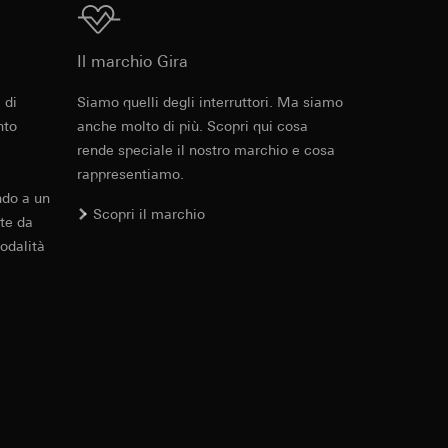
errer e timestamp
Download
to web da parte del
 delle
web in questione,
Il marchio Gira
 di
Siamo quelli degli interruttori. Ma siamo
PDF
, 600.29 KB
nto
anche molto di più. Scopri qui cosa
 delle
rende speciale il nostro marchio e cosa
sioni
rappresentiamo.
ndo a un
aesi terzi. Per
Scopri il marchio
te da
imanda qui alla
odalità
Download
andard, copia da
a GDPR
sultati delle
web, piattaforme di
 delle campagne
mica delle pagine
 Vediamo dove
e ora della visita,