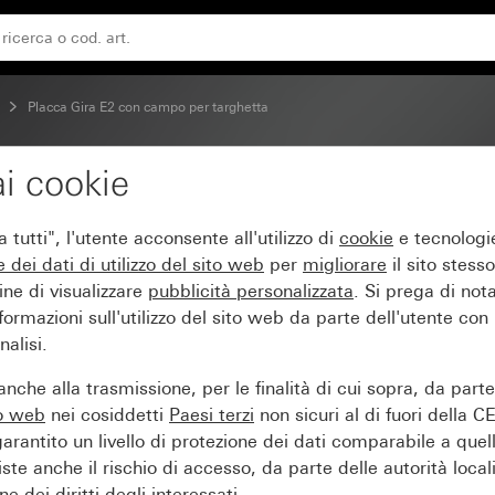
verniciato)
Placca Gira E2 con campo per targhetta
i cookie
ampo per targhetta grigi
tutti", l'utente acconsente all'utilizzo di
cookie
e tecnologie
e dei
dati di utilizzo del sito web
per
migliorare
il sito stesso
ine di visualizzare
pubblicità personalizzata
. Si prega di no
ormazioni sull'utilizzo del sito web da parte dell'utente con
alisi.
nche alla trasmissione, per le finalità di cui sopra, da part
to web
nei cosiddetti
Paesi terzi
non sicuri al di fuori della C
arantito un livello di protezione dei dati comparabile a quel
iste anche il rischio di accesso, da parte delle autorità locali
e dei diritti degli interessati.