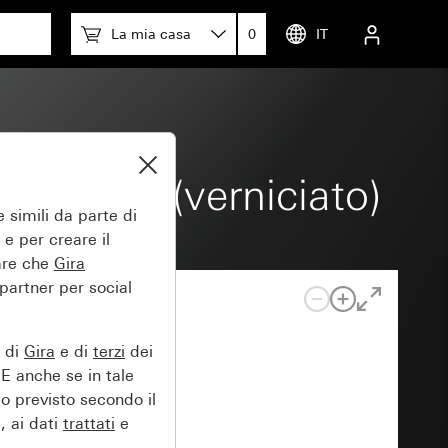
La mia casa
0
IT
o opaco (verniciato)
 simili da parte di
 e per creare il
tare che
Gira
 partner per social
e di
Gira
e di
terzi
dei
EE anche se in tale
lo previsto secondo il
, ai dati
trattati
e