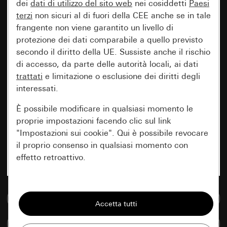
dei
dati di utilizzo del sito web
nei cosiddetti
Paesi
terzi
non sicuri al di fuori della CEE anche se in tale
frangente non viene garantito un livello di
protezione dei dati comparabile a quello previsto
secondo il diritto della UE. Sussiste anche il rischio
di accesso, da parte delle autorità locali, ai dati
trattati
e limitazione o esclusione dei diritti degli
interessati.
È possibile modificare in qualsiasi momento le
proprie impostazioni facendo clic sul link
"Impostazioni sui cookie". Qui è possibile revocare
il proprio consenso in qualsiasi momento con
effetto retroattivo.
Essenziali
Vai alla banca dati multimediale
Tutti i cookie necessari per poter mostrare la
pagina.
Confronta articoli