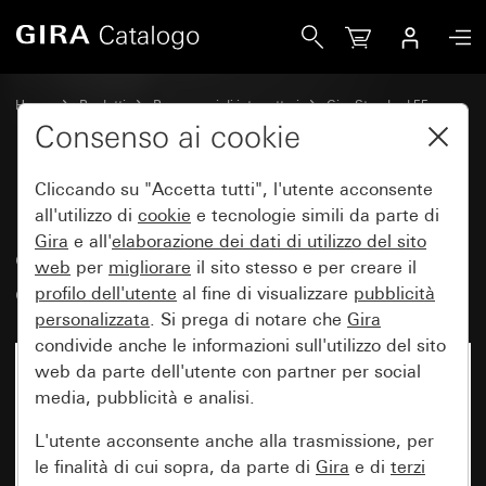
Gira Placca Gira Standard 55con campo per targhetta bianc
Home
Prodotti
Programmi di interruttori
Gira Standard 55
Placca Gira Standard 55con campo per targhetta
Consenso ai cookie
Cliccando su "Accetta tutti", l'utente acconsente
Placca Gira Standard 55con
all'utilizzo di
cookie
e tecnologie simili da parte di
Gira
e all'
elaborazione dei
dati di utilizzo del sito
campo per targhetta bianco
web
per
migliorare
il sito stesso e per creare il
crema brillante
profilo dell'utente
al fine di visualizzare
pubblicità
personalizzata
. Si prega di notare che
Gira
condivide anche le informazioni sull'utilizzo del sito
web da parte dell'utente con partner per social
media, pubblicità e analisi.
L'utente acconsente anche alla trasmissione, per
le finalità di cui sopra, da parte di
Gira
e di
terzi