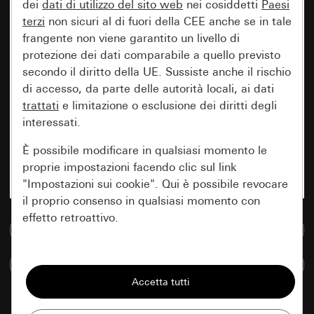
dei
dati di utilizzo del sito web
nei cosiddetti
Paesi
terzi
non sicuri al di fuori della CEE anche se in tale
frangente non viene garantito un livello di
protezione dei dati comparabile a quello previsto
secondo il diritto della UE. Sussiste anche il rischio
di accesso, da parte delle autorità locali, ai dati
trattati
e limitazione o esclusione dei diritti degli
interessati.
È possibile modificare in qualsiasi momento le
proprie impostazioni facendo clic sul link
"Impostazioni sui cookie". Qui è possibile revocare
il proprio consenso in qualsiasi momento con
effetto retroattivo.
Vai alla banca dati multimediale
Essenziali
Confronta articoli
Tutti i cookie necessari per poter mostrare la
pagina.