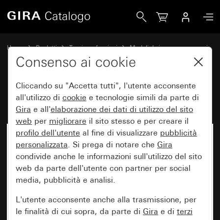
Gira Fusibile T 3,15 H 250 V
Home
Prodotti
Tecnica e funzioni
Moduli da incasso, accessori
Accessori
Consenso ai cookie
Cliccando su "Accetta tutti", l'utente acconsente
Fusibile T 3,15 H 250 V
all'utilizzo di
cookie
e tecnologie simili da parte di
Gira
e all'
elaborazione dei
dati di utilizzo del sito
web
per
migliorare
il sito stesso e per creare il
profilo dell'utente
al fine di visualizzare
pubblicità
personalizzata
. Si prega di notare che
Gira
condivide anche le informazioni sull'utilizzo del sito
web da parte dell'utente con partner per social
media, pubblicità e analisi.
L'utente acconsente anche alla trasmissione, per
le finalità di cui sopra, da parte di
Gira
e di
terzi