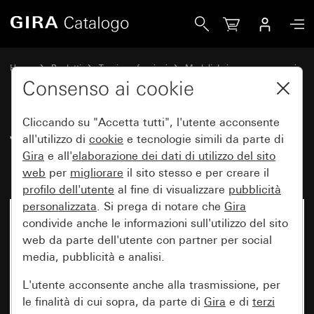
Gira Vecchio - Elemento di illuminazione a LED 230 V~
Home
Prodotti
Tecnica e funzioni
Moduli da incasso, accessori
Elementi di illuminazione
Consenso ai cookie
Cliccando su "Accetta tutti", l'utente acconsente
Vecchio - Elemento di
all'utilizzo di
cookie
e tecnologie simili da parte di
Gira
e all'
elaborazione dei
dati di utilizzo del sito
illuminazione a LED 230 V~
web
per
migliorare
il sito stesso e per creare il
profilo dell'utente
al fine di visualizzare
pubblicità
personalizzata
. Si prega di notare che
Gira
condivide anche le informazioni sull'utilizzo del sito
web da parte dell'utente con partner per social
media, pubblicità e analisi.
L'utente acconsente anche alla trasmissione, per
le finalità di cui sopra, da parte di
Gira
e di
terzi