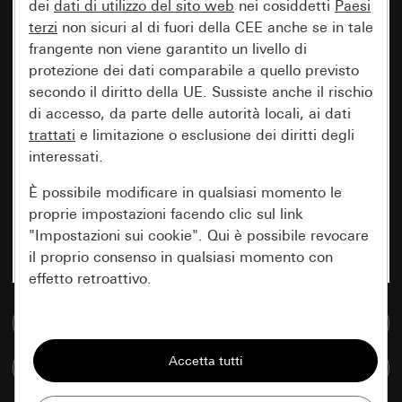
dei
dati di utilizzo del sito web
nei cosiddetti
Paesi
terzi
non sicuri al di fuori della CEE anche se in tale
frangente non viene garantito un livello di
protezione dei dati comparabile a quello previsto
secondo il diritto della UE. Sussiste anche il rischio
di accesso, da parte delle autorità locali, ai dati
trattati
e limitazione o esclusione dei diritti degli
interessati.
È possibile modificare in qualsiasi momento le
proprie impostazioni facendo clic sul link
"Impostazioni sui cookie". Qui è possibile revocare
il proprio consenso in qualsiasi momento con
effetto retroattivo.
Vai alla banca dati multimediale
Essenziali
Tutti i cookie necessari per poter mostrare la
Confronta articoli
pagina.