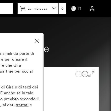
La mia casa
0
IT
trasparente
 simili da parte di
 e per creare il
tare che
Gira
 partner per social
e di
Gira
e di
terzi
dei
EE anche se in tale
lo previsto secondo il
, ai dati
trattati
e