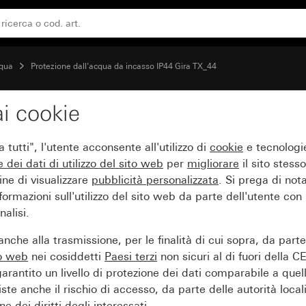
te
cqua
Protezione dall'acqua da incasso IP44 Gira TX_44
i cookie
on coperchio a cerniera 
tutti", l'utente acconsente all'utilizzo di
cookie
e tecnologie
e dei
dati di utilizzo del sito web
per
migliorare
il sito stesso
ine di visualizzare
pubblicità personalizzata
. Si prega di no
ormazioni sull'utilizzo del sito web da parte dell'utente con
alisi.
nche alla trasmissione, per le finalità di cui sopra, da part
to web
nei cosiddetti
Paesi terzi
non sicuri al di fuori della C
arantito un livello di protezione dei dati comparabile a quel
iste anche il rischio di accesso, da parte delle autorità locali
e dei diritti degli interessati.