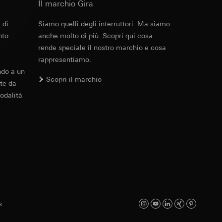
Il marchio Gira
 delle mansioni
e ora della visita,
 delle
 di
Siamo quelli degli interruttori. Ma siamo
nto
anche molto di più. Scopri qui cosa
 delle
rende speciale il nostro marchio e cosa
rappresentiamo.
sioni
ndo a un
Scopri il marchio
te da
sioni
odalità
andard, copia da
andard, copia da
a GDPR
a GDPR
s
ioni per l'attivazione
 da parte del