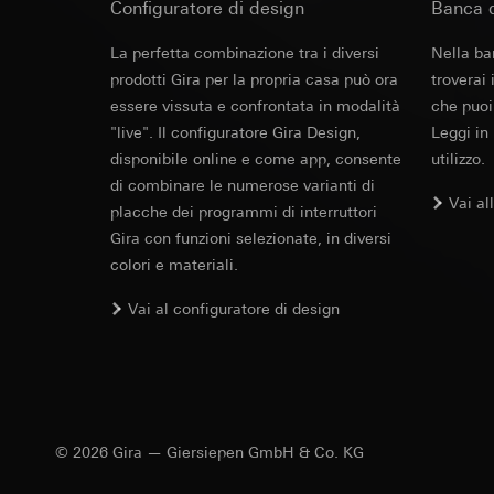
campagne
Configuratore di design
Banca d
Base giuridica e int
Destinatari:
Reparti
Categorie di dati pe
Utilizzo del serv
Trasferimento verso
informazioni sull'ap
La perfetta combinazione tra i diversi
Nella ba
telecomunicazion
Durata dei cookie:
Base giuridica e int
prodotti Gira per la propria casa può ora
troverai
Trattamento succe
Utilizzo del serv
essere vissuta e confrontata in modalità
che puoi
Destinatari:
telecomunicazion
"live". Il configuratore Gira Design,
Leggi in
Reparti interni,
Trattamento succe
disponibile online e come app, consente
utilizzo.
Google Ireland L
Destinatari:
di combinare le numerose varianti di
Per informazioni 
Vai al
Reparti interni,
placche dei programmi di interruttori
https://business.
Pinterest, Inc. (
Gira con funzioni selezionate, in diversi
Trasferimento verso
colori e materiali.
Trasferimento verso
Paese terzo: US
Paese terzo: US
Decisione di ade
Vai al configuratore di design
Decisione di ade
richiedere in bas
richiedere in bas
Durata dei cookie:
Durata dei cookie:
Vimeo
LinkedIn Ins
Finalità del trattam
© 2026 Gira — Giersiepen GmbH & Co. KG
Finalità del trattam
Categorie di dati pe
di inserzioni pubbli
Sito del cliente 