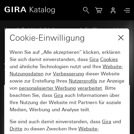
Gira Adapterrahmen mit transparentem Klappdeckel
Home
Produkte
Schalterprogramme
Gira Wassergeschützt
Wassergeschützt Unterputz IP44 Gira TX_44
Cookie-Einwilligung
Wenn Sie auf „Alle akzeptieren“ klicken, erklären
Adapterrahmen mit
Sie sich damit einverstanden, dass
Gira
Cookies
und ähnliche Technologien nutzt und Ihre
Website-
transparentem Klappdeckel
Nutzungsdaten
zur
Verbesserung
dieser Website
sowie zur Erstellung Ihres
Nutzerprofils
zur Anzeige
von
personalisierter Werbung
verarbeitet
. Bitte
beachten Sie, dass
Gira
auch Informationen über
Ihre Nutzung der Website mit Partnern für soziale
Medien, Werbung und Analyse teilt.
Sie sind auch damit einverstanden, dass
Gira
und
Dritte
zu diesen Zwecken Ihre
Website-