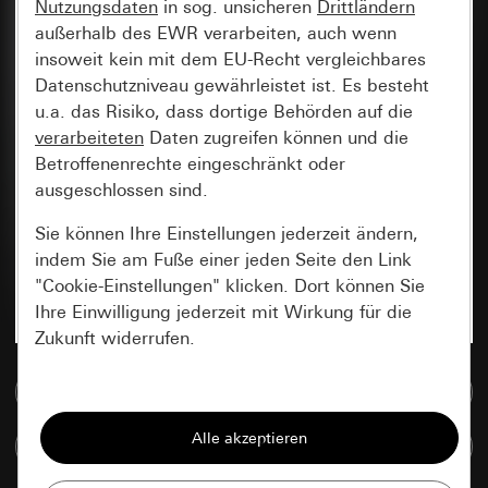
Nutzungsdaten
in sog. unsicheren
Drittländern
außerhalb des EWR verarbeiten, auch wenn
insoweit kein mit dem EU-Recht vergleichbares
Datenschutzniveau gewährleistet ist. Es besteht
u.a. das Risiko, dass dortige Behörden auf die
verarbeiteten
Daten zugreifen können und die
Betroffenenrechte eingeschränkt oder
ausgeschlossen sind.
Sie können Ihre Einstellungen jederzeit ändern,
indem Sie am Fuße einer jeden Seite den Link
"Cookie-Einstellungen" klicken. Dort können Sie
Ihre Einwilligung jederzeit mit Wirkung für die
Zukunft widerrufen.
Zur Mediadatenbank
Essenziell
Alle Cookies, die wir benötigen um Ihnen die
Artikel vergleichen
Seite anzeigen zu können.