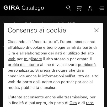
Gira Vecchio - Bilanciere con simbolo Porta
Home
Prodotti
Pezzi di ricambio
Gira F100
Comando a interruttore e a pulsante
Consenso ai cookie
Cliccando su "Accetta tutti", l'utente acconsente
Vecchio - Bilanciere con simbolo
all'utilizzo di
cookie
e tecnologie simili da parte di
Gira
e all'
elaborazione dei
dati di utilizzo del sito
Porta
web
per
migliorare
il sito stesso e per creare il
profilo dell'utente
al fine di visualizzare
pubblicità
personalizzata
. Si prega di notare che
Gira
condivide anche le informazioni sull'utilizzo del sito
web da parte dell'utente con partner per social
media, pubblicità e analisi.
L'utente acconsente anche alla trasmissione, per
le finalità di cui sopra, da parte di
Gira
e di
terzi