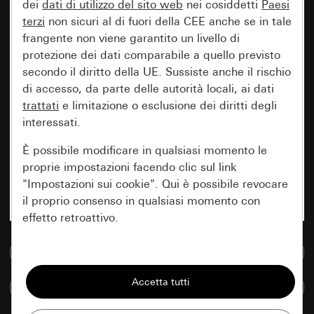
dei
dati di utilizzo del sito web
nei cosiddetti
Paesi
terzi
non sicuri al di fuori della CEE anche se in tale
frangente non viene garantito un livello di
protezione dei dati comparabile a quello previsto
secondo il diritto della UE. Sussiste anche il rischio
di accesso, da parte delle autorità locali, ai dati
trattati
e limitazione o esclusione dei diritti degli
interessati.
È possibile modificare in qualsiasi momento le
proprie impostazioni facendo clic sul link
"Impostazioni sui cookie". Qui è possibile revocare
il proprio consenso in qualsiasi momento con
effetto retroattivo.
Vai alla banca dati multimediale
Essenziali
Tutti i cookie necessari per poter mostrare la
Confronta articoli
pagina.