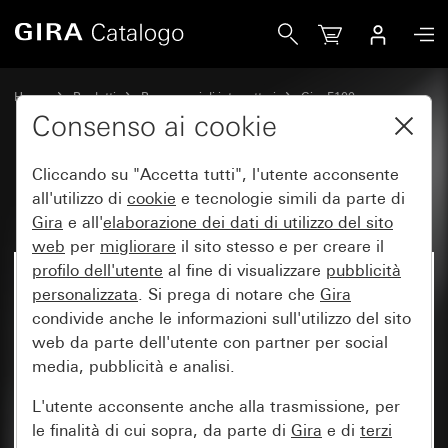
Gira Bilanciere con simbolo Porta
Home
Prodotti
Programmi di interruttori
Gira F100
Comando a interruttore e a pulsante
Consenso ai cookie
Cliccando su "Accetta tutti", l'utente acconsente
Bilanciere con simbolo Porta
all'utilizzo di
cookie
e tecnologie simili da parte di
Gira
e all'
elaborazione dei
dati di utilizzo del sito
web
per
migliorare
il sito stesso e per creare il
profilo dell'utente
al fine di visualizzare
pubblicità
personalizzata
. Si prega di notare che
Gira
condivide anche le informazioni sull'utilizzo del sito
web da parte dell'utente con partner per social
media, pubblicità e analisi.
L'utente acconsente anche alla trasmissione, per
le finalità di cui sopra, da parte di
Gira
e di
terzi