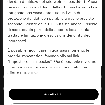
dei
dati di utilizzo del sito web
nei cosiddetti
Paesi
terzi
non sicuri al di fuori della CEE anche se in tale
frangente non viene garantito un livello di
protezione dei dati comparabile a quello previsto
secondo il diritto della UE. Sussiste anche il rischio
di accesso, da parte delle autorità locali, ai dati
trattati
e limitazione o esclusione dei diritti degli
interessati.
È possibile modificare in qualsiasi momento le
proprie impostazioni facendo clic sul link
"Impostazioni sui cookie". Qui è possibile revocare
il proprio consenso in qualsiasi momento con
effetto retroattivo.
Vai alla banca dati multimediale
Essenziali
Confronta articoli
Tutti i cookie necessari per poter mostrare la
pagina.