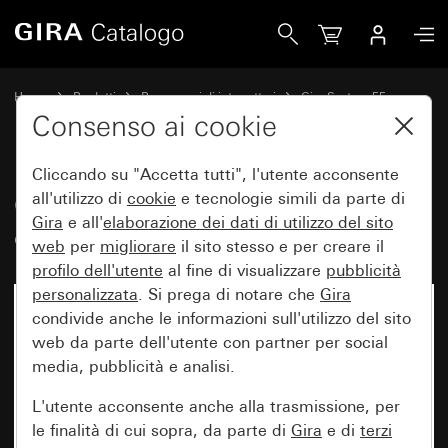
Gira Copertura per TAE e USB Senza campo per targhetta
Home
Prodotti
Programmi di interruttori
Gira System 55
Tecnica di comunicazione Telecomunicazioni
Consenso ai cookie
Cliccando su "Accetta tutti", l'utente acconsente
Copertura per TAE e USB Senza
all'utilizzo di
cookie
e tecnologie simili da parte di
Gira
e all'
elaborazione dei
dati di utilizzo del sito
campo per targhetta
web
per
migliorare
il sito stesso e per creare il
profilo dell'utente
al fine di visualizzare
pubblicità
personalizzata
. Si prega di notare che
Gira
condivide anche le informazioni sull'utilizzo del sito
web da parte dell'utente con partner per social
media, pubblicità e analisi.
L'utente acconsente anche alla trasmissione, per
le finalità di cui sopra, da parte di
Gira
e di
terzi