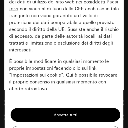
dei
dati di utilizzo del sito web
nei cosiddetti
Paesi
terzi
non sicuri al di fuori della CEE anche se in tale
frangente non viene garantito un livello di
protezione dei dati comparabile a quello previsto
secondo il diritto della UE. Sussiste anche il rischio
di accesso, da parte delle autorità locali, ai dati
trattati
e limitazione o esclusione dei diritti degli
interessati.
È possibile modificare in qualsiasi momento le
proprie impostazioni facendo clic sul link
"Impostazioni sui cookie". Qui è possibile revocare
il proprio consenso in qualsiasi momento con
effetto retroattivo.
Vai alla banca dati multimediale
Essenziali
Tutti i cookie necessari per poter mostrare la
Confronta articoli
pagina.