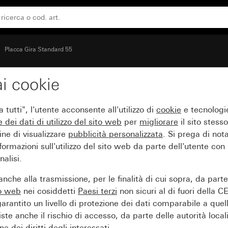
Placca Gira Standard 55
i cookie
 55 bianco crema brilla
tutti", l'utente acconsente all'utilizzo di
cookie
e tecnologie
e dei
dati di utilizzo del sito web
per
migliorare
il sito stesso
ine di visualizzare
pubblicità personalizzata
. Si prega di no
ormazioni sull'utilizzo del sito web da parte dell'utente con
alisi.
nche alla trasmissione, per le finalità di cui sopra, da part
to web
nei cosiddetti
Paesi terzi
non sicuri al di fuori della C
arantito un livello di protezione dei dati comparabile a quel
iste anche il rischio di accesso, da parte delle autorità locali
e dei diritti degli interessati.