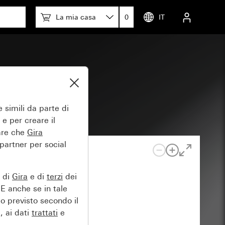
La mia casa
0
IT
nte
 simili da parte di
 e per creare il
tare che
Gira
 partner per social
e di
Gira
e di
terzi
dei
EE anche se in tale
lo previsto secondo il
, ai dati
trattati
e