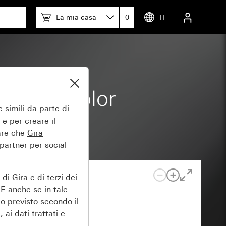
La mia casa
0
IT
rmedia color
 simili da parte di
 e per creare il
tare che
Gira
 partner per social
e di
Gira
e di
terzi
dei
EE anche se in tale
lo previsto secondo il
, ai dati
trattati
e