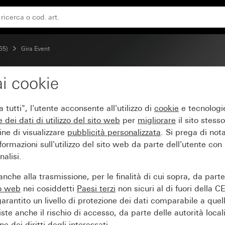
r alluminio (verniciato)
55)
Gira Event
i cookie
ear nero con placca inte
tutti", l'utente acconsente all'utilizzo di
cookie
e tecnologie
e dei
dati di utilizzo del sito web
per
migliorare
il sito stesso
ine di visualizzare
pubblicità personalizzata
. Si prega di no
ormazioni sull'utilizzo del sito web da parte dell'utente con
alisi.
nche alla trasmissione, per le finalità di cui sopra, da part
to web
nei cosiddetti
Paesi terzi
non sicuri al di fuori della C
arantito un livello di protezione dei dati comparabile a quel
iste anche il rischio di accesso, da parte delle autorità locali
e dei diritti degli interessati.