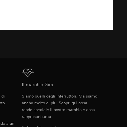
Download
 delle mansioni
e ora della visita,
 delle
 delle
TXT
sioni
sioni
Download
andard, copia da
andard, copia da
a GDPR
Il marchio Gira
a GDPR
 di
Siamo quelli degli interruttori. Ma siamo
Cod. art. 0214736
nto
anche molto di più. Scopri qui cosa
rende speciale il nostro marchio e cosa
RFA
, 388 KB
rappresentiamo.
ioni per l'attivazione
ndo a un
 da parte del