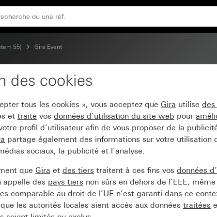
rmédiaire teinte alu (laqué)
stem 55)
Gira Event
on des cookies
ra Event Clear noir avec
cepter tous les cookies », vous acceptez que
Gira
utilise
des
es et
traite
vos
données d’utilisation du site web
pour
améli
 votre
profil d’utilisateur
afin de vous proposer de
la publici
ra
partage également des informations sur votre utilisation
médias sociaux, la publicité et l’analyse.
ement que
Gira
et
des tiers
traitent à ces fins vos
données d’u
n appelle des
pays tiers
non sûrs en dehors de l’EEE, même 
s comparable au droit de l’UE n’est garanti dans ce context
que les autorités locales aient accès aux données
traitées
e
 soient limités ou exclus.