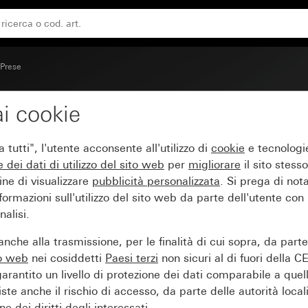
16 A 250 V~ con piastra piena Standard 55, deviatore unive
Prese
i cookie
uttore a bilanciere/pre
tutti", l'utente acconsente all'utilizzo di
cookie
e tecnologie
tra piena Standard 55, 
e dei
dati di utilizzo del sito web
per
migliorare
il sito stesso
ine di visualizzare
pubblicità personalizzata
. Si prega di no
ormazioni sull'utilizzo del sito web da parte dell'utente con
alisi.
nche alla trasmissione, per le finalità di cui sopra, da part
to web
nei cosiddetti
Paesi terzi
non sicuri al di fuori della C
arantito un livello di protezione dei dati comparabile a quel
iste anche il rischio di accesso, da parte delle autorità locali
e dei diritti degli interessati.