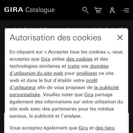
Gira Combinaison interrupteur à bascule / prise SCHUKO 16
Accueil
Produits
Programmes d'interrupteurs
Gira System 55
Prises
Autorisation des cookies
En cliquant sur « Accepter tous les cookies », vous
Combinaison interrupteur à
acceptez que
Gira
utilise
des cookies
et des
technologies similaires et
traite
vos
données
bascule / prise SCHUKO
d’utilisation du site web
pour
améliorer
ce site
16 A 250 V~ avec plaque
web et dans le but d’établir votre
profil
massive Standard 55,
d’utilisateur
afin de vous proposer de
la publicité
personnalisée
. Veuillez noter que
Gira
partage
interrupteur inverseur universel
également des informations sur votre utilisation du
site web avec des partenaires pour les médias
sociaux, la publicité et l’analyse.
Vous acceptez également que
Gira
et
des tiers