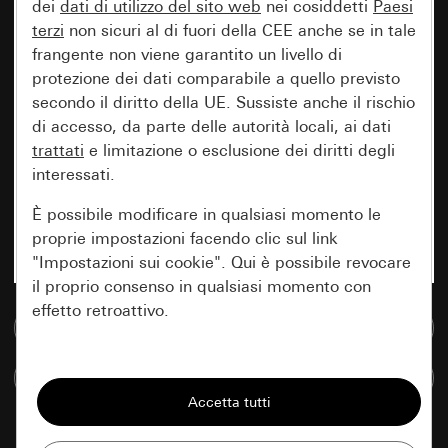
dei
dati di utilizzo del sito web
nei cosiddetti
Paesi
terzi
non sicuri al di fuori della CEE anche se in tale
frangente non viene garantito un livello di
protezione dei dati comparabile a quello previsto
secondo il diritto della UE. Sussiste anche il rischio
di accesso, da parte delle autorità locali, ai dati
trattati
e limitazione o esclusione dei diritti degli
interessati.
È possibile modificare in qualsiasi momento le
proprie impostazioni facendo clic sul link
"Impostazioni sui cookie". Qui è possibile revocare
il proprio consenso in qualsiasi momento con
effetto retroattivo.
Vai alla banca dati multimediale
Essenziali
Confronta articoli
Tutti i cookie necessari per poter mostrare la
pagina.