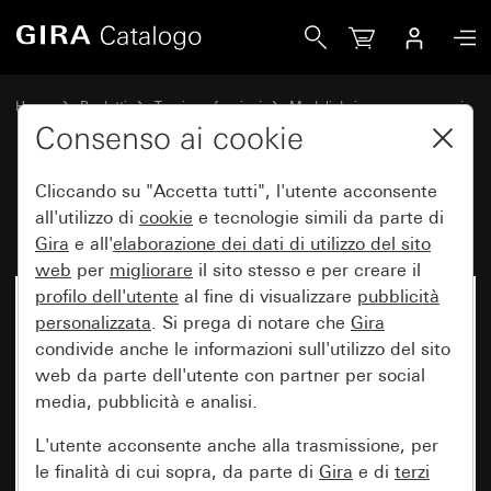
Gira Modulo spia luminosa
Home
Prodotti
Tecnica e funzioni
Moduli da incasso, accessori
spia luminosa ed accessori
Consenso ai cookie
Cliccando su "Accetta tutti", l'utente acconsente
Modulo spia luminosa
all'utilizzo di
cookie
e tecnologie simili da parte di
Gira
e all'
elaborazione dei
dati di utilizzo del sito
web
per
migliorare
il sito stesso e per creare il
profilo dell'utente
al fine di visualizzare
pubblicità
personalizzata
. Si prega di notare che
Gira
condivide anche le informazioni sull'utilizzo del sito
web da parte dell'utente con partner per social
media, pubblicità e analisi.
L'utente acconsente anche alla trasmissione, per
le finalità di cui sopra, da parte di
Gira
e di
terzi