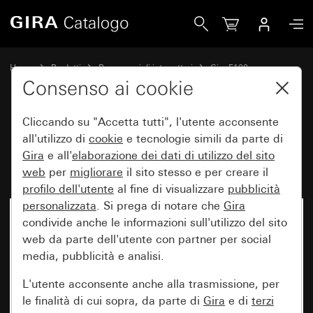
Gira Modulo interruttore a pulsante 10 AX 250 V~ 2 moduli
Home
Prodotti
Programmi di interruttori
Gira F100
Comando a interruttore e a pulsante con piastra di montaggio
Consenso ai cookie
Cliccando su "Accetta tutti", l'utente acconsente
Modulo interruttore a pulsante
all'utilizzo di
cookie
e tecnologie simili da parte di
Gira
e all'
elaborazione dei
dati di utilizzo del sito
10 AX 250 V~ 2 moduli
web
per
migliorare
il sito stesso e per creare il
profilo dell'utente
al fine di visualizzare
pubblicità
personalizzata
. Si prega di notare che
Gira
Non più disponibile
condivide anche le informazioni sull'utilizzo del sito
web da parte dell'utente con partner per social
media, pubblicità e analisi.
L'utente acconsente anche alla trasmissione, per
le finalità di cui sopra, da parte di
Gira
e di
terzi