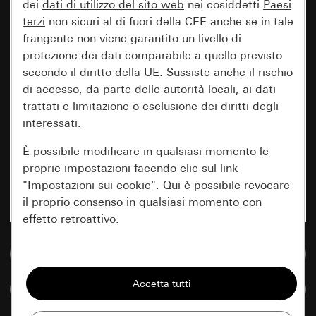
dei
dati di utilizzo del sito web
nei cosiddetti
Paesi
terzi
non sicuri al di fuori della CEE anche se in tale
frangente non viene garantito un livello di
protezione dei dati comparabile a quello previsto
secondo il diritto della UE. Sussiste anche il rischio
di accesso, da parte delle autorità locali, ai dati
trattati
e limitazione o esclusione dei diritti degli
interessati.
È possibile modificare in qualsiasi momento le
proprie impostazioni facendo clic sul link
"Impostazioni sui cookie". Qui è possibile revocare
il proprio consenso in qualsiasi momento con
effetto retroattivo.
Vai alla banca dati multimediale
Essenziali
Tutti i cookie necessari per poter mostrare la
Confronta articoli
pagina.