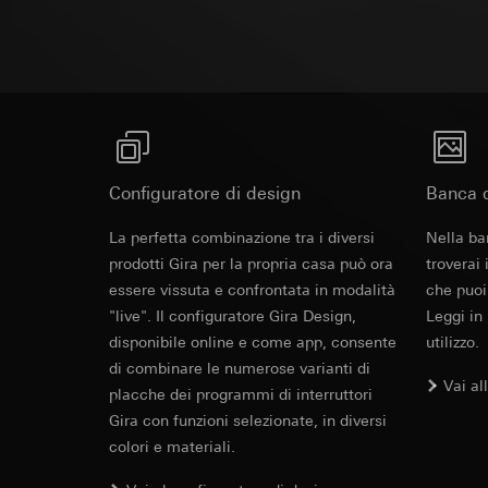
campagne
Base giuridica e int
Protezione dall'acqua sopra intonaco IP66
Destinatari:
Reparti
Categorie di dati pe
Utilizzo del serv
Trasferimento verso
informazioni sull'ap
telecomunicazion
Durata dei cookie:
Base giuridica e int
Trattamento succe
Utilizzo del serv
Destinatari:
Avvisi
telecomunicazion
Reparti interni,
Trattamento succe
Google Ireland L
Destinatari:
Soggetto a disponibilità.
Per informazioni 
Configuratore di design
Banca d
Reparti interni,
https://business.
Collegabile anche illuminabile.
Revit File p
Pinterest, Inc. (
La perfetta combinazione tra i diversi
Nella ba
Trasferimento verso
Trasferimento verso
prodotti Gira per la propria casa può ora
troverai
Paese terzo: US
Paese terzo: US
essere vissuta e confrontata in modalità
che puoi
Decisione di ade
Decisione di ade
"live". Il configuratore Gira Design,
richiedere in bas
Leggi in
richiedere in bas
disponibile online e come app, consente
utilizzo.
Durata dei cookie:
Durata dei cookie:
di combinare le numerose varianti di
Vai al
placche dei programmi di interruttori
Vimeo
LinkedIn Ins
Gira con funzioni selezionate, in diversi
Finalità del trattam
colori e materiali.
Finalità del trattam
Categorie di dati pe
di inserzioni pubbli
Sito del cliente 