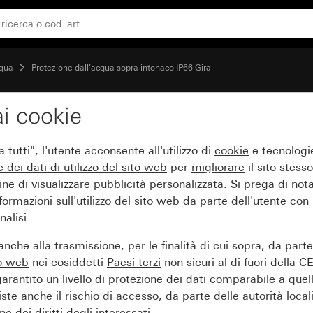
arghetta Interruttore a 2 poli
cqua
Protezione dall'acqua sopra intonaco IP66 Gira
i cookie
ciere 10 AX 250 V~ con 
tutti", l'utente acconsente all'utilizzo di
cookie
e tecnologie
e dei
dati di utilizzo del sito web
per
migliorare
il sito stesso
ine di visualizzare
pubblicità personalizzata
. Si prega di no
ormazioni sull'utilizzo del sito web da parte dell'utente con
alisi.
nche alla trasmissione, per le finalità di cui sopra, da part
to web
nei cosiddetti
Paesi terzi
non sicuri al di fuori della C
arantito un livello di protezione dei dati comparabile a quel
iste anche il rischio di accesso, da parte delle autorità locali
e dei diritti degli interessati.