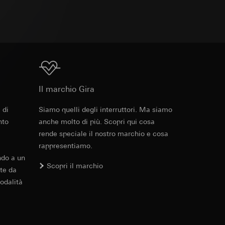
 delle mansioni
e ora della visita,
 delle
 delle
 dotazione
sioni
Download
ianco in dotazione.
Il marchio Gira
sioni
 di
Siamo quelli degli interruttori. Ma siamo
Cod. art. 010231
nto
anche molto di più. Scopri qui cosa
rende speciale il nostro marchio e cosa
RFA
, 400 KB
andard, copia da
andard, copia da
a GDPR
rappresentiamo.
a GDPR
ndo a un
Scopri il marchio
te da
odalità
Download
ioni per l'attivazione
 da parte del