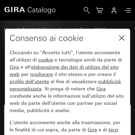
Gira Pulsante con bilanciere, 2 moduli non stampato/simbo
Home
Prodotti
Tecnica e funzioni
Sistema KNX Gira
Dispositivi di comando Gira per KNX
Consenso ai cookie
Cliccando su "Accetta tutti", l'utente acconsente
Pulsante con bilanciere, 2
all'utilizzo di
cookie
e tecnologie simili da parte di
Gira
e all'
elaborazione dei
dati di utilizzo del sito
moduli non stampato/simboli
web
per
migliorare
il sito stesso e per creare il
freccia per Gira One e KNX
profilo dell'utente
al fine di visualizzare
pubblicità
System 55
personalizzata
. Si prega di notare che
Gira
condivide anche le informazioni sull'utilizzo del sito
web da parte dell'utente con partner per social
media, pubblicità e analisi.
L'utente acconsente anche alla trasmissione, per
le finalità di cui sopra, da parte di
Gira
e di
terzi