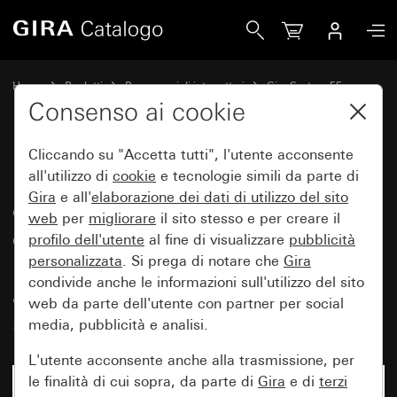
Gira Presa SCHUKO 16 A 250 V~ con coperchio a cerniera, sp
Home
Prodotti
Programmi di interruttori
Gira System 55
Prese
Consenso ai cookie
Cliccando su "Accetta tutti", l'utente acconsente
Presa SCHUKO 16 A 250 V~ con
all'utilizzo di
cookie
e tecnologie simili da parte di
Gira
e all'
elaborazione dei
dati di utilizzo del sito
coperchio a cerniera, spia di
web
per
migliorare
il sito stesso e per creare il
controllo arancione e maggiore
profilo dell'utente
al fine di visualizzare
pubblicità
protezione contro i contatti
personalizzata
. Si prega di notare che
Gira
condivide anche le informazioni sull'utilizzo del sito
accidentali (Safety Plus)
web da parte dell'utente con partner per social
System 55
media, pubblicità e analisi.
L'utente acconsente anche alla trasmissione, per
le finalità di cui sopra, da parte di
Gira
e di
terzi