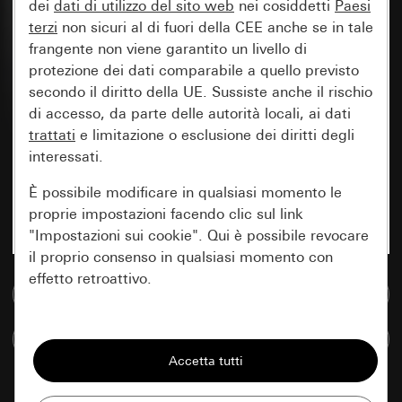
dei
dati di utilizzo del sito web
nei cosiddetti
Paesi
terzi
non sicuri al di fuori della CEE anche se in tale
frangente non viene garantito un livello di
protezione dei dati comparabile a quello previsto
secondo il diritto della UE. Sussiste anche il rischio
di accesso, da parte delle autorità locali, ai dati
trattati
e limitazione o esclusione dei diritti degli
interessati.
È possibile modificare in qualsiasi momento le
proprie impostazioni facendo clic sul link
"Impostazioni sui cookie". Qui è possibile revocare
il proprio consenso in qualsiasi momento con
effetto retroattivo.
Vai alla banca dati multimediale
Essenziali
Confronta articoli
Tutti i cookie necessari per poter mostrare la
pagina.