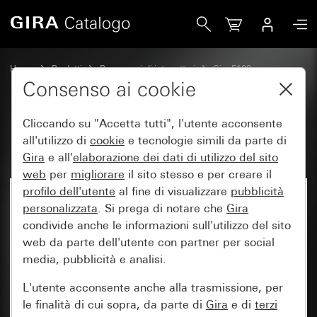
Gira Bilanciere 2 moduli System 70
Home
Prodotti
Programmi di interruttori
Gira F100
Comando a interruttore e a pulsante
Consenso ai cookie
Cliccando su "Accetta tutti", l'utente acconsente
Bilanciere 2 moduli System 70
all'utilizzo di
cookie
e tecnologie simili da parte di
Gira
e all'
elaborazione dei
dati di utilizzo del sito
web
per
migliorare
il sito stesso e per creare il
profilo dell'utente
al fine di visualizzare
pubblicità
Nuovo
personalizzata
. Si prega di notare che
Gira
condivide anche le informazioni sull'utilizzo del sito
web da parte dell'utente con partner per social
media, pubblicità e analisi.
L'utente acconsente anche alla trasmissione, per
le finalità di cui sopra, da parte di
Gira
e di
terzi