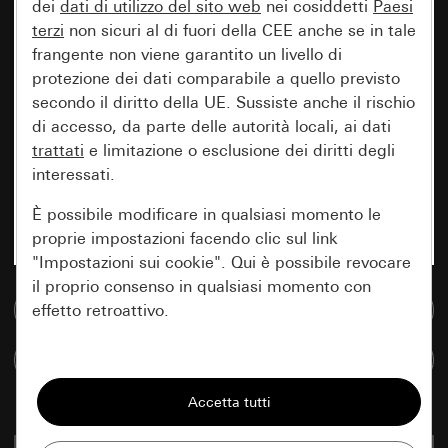
dei
dati di utilizzo del sito web
nei cosiddetti
Paesi
terzi
non sicuri al di fuori della CEE anche se in tale
frangente non viene garantito un livello di
protezione dei dati comparabile a quello previsto
secondo il diritto della UE. Sussiste anche il rischio
di accesso, da parte delle autorità locali, ai dati
trattati
e limitazione o esclusione dei diritti degli
interessati.
È possibile modificare in qualsiasi momento le
proprie impostazioni facendo clic sul link
"Impostazioni sui cookie". Qui è possibile revocare
il proprio consenso in qualsiasi momento con
Vai alla banca dati multimediale
effetto retroattivo.
Confronta articoli
Essenziali
Tutti i cookie necessari per poter mostrare la
pagina.