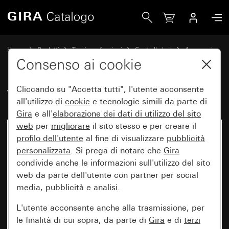
Gira Telecomando IR PIR 1
Home
Prodotti
Tecnica e funzioni
Controllo luci
Accessori
Consenso ai cookie
Cliccando su "Accetta tutti", l'utente acconsente
Telecomando IR PIR 1
all'utilizzo di
cookie
e tecnologie simili da parte di
Gira
e all'
elaborazione dei
dati di utilizzo del sito
web
per
migliorare
il sito stesso e per creare il
profilo dell'utente
al fine di visualizzare
pubblicità
personalizzata
. Si prega di notare che
Gira
condivide anche le informazioni sull'utilizzo del sito
web da parte dell'utente con partner per social
media, pubblicità e analisi.
L'utente acconsente anche alla trasmissione, per
le finalità di cui sopra, da parte di
Gira
e di
terzi