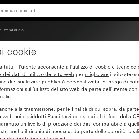
Sistemi audio
i cookie
so System 55
tutti", l'utente acconsente all'utilizzo di
cookie
e tecnologie
e dei
dati di utilizzo del sito web
per
migliorare
il sito stesso
ine di visualizzare
pubblicità personalizzata
. Si prega di no
ormazioni sull'utilizzo del sito web da parte dell'utente con
alisi.
nche alla trasmissione, per le finalità di cui sopra, da part
to web
nei cosiddetti
Paesi terzi
non sicuri al di fuori della C
arantito un livello di protezione dei dati comparabile a quel
iste anche il rischio di accesso, da parte delle autorità locali
e dei diritti degli interessati.