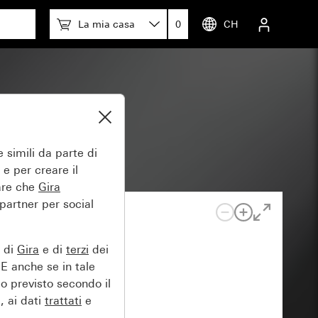
La mia casa
0
CH
 simili da parte di
 e per creare il
tare che
Gira
 partner per social
e di
Gira
e di
terzi
dei
EE anche se in tale
lo previsto secondo il
, ai dati
trattati
e