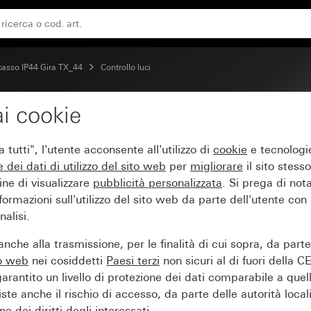
levatore di movimento 1,10 m Komfort
ncasso IP44 Gira TX_44
Controllo luci
i cookie
 innestabile per panello
tutti", l'utente acconsente all'utilizzo di
cookie
e tecnologie
omfort
e dei
dati di utilizzo del sito web
per
migliorare
il sito stesso
ine di visualizzare
pubblicità personalizzata
. Si prega di no
ormazioni sull'utilizzo del sito web da parte dell'utente con
alisi.
nche alla trasmissione, per le finalità di cui sopra, da part
to web
nei cosiddetti
Paesi terzi
non sicuri al di fuori della C
arantito un livello di protezione dei dati comparabile a quel
iste anche il rischio di accesso, da parte delle autorità locali
e dei diritti degli interessati.