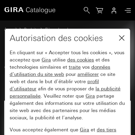
Gira Cache avec cache rapporté pour module rapporté dé
Accueil
Produits
Pièces de rechange
Montage encastré protégé contre l'eau IP44 Gira TX_44
Autorisation des cookies
Commande d'éclairage
En cliquant sur « Accepter tous les cookies », vous
acceptez que
Gira
utilise
des cookies
et des
Cache avec cache rapporté pour
technologies similaires et
traite
vos
données
d’utilisation du site web
pour
améliorer
ce site
module rapporté détecteur de
web et dans le but d’établir votre
profil
mouvement 1,10 m Komfort
d’utilisateur
afin de vous proposer de
la publicité
personnalisée
. Veuillez noter que
Gira
partage
également des informations sur votre utilisation du
site web avec des partenaires pour les médias
sociaux, la publicité et l’analyse.
Vous acceptez également que
Gira
et
des tiers