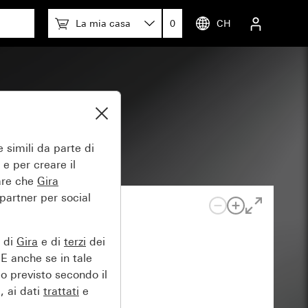
La mia casa
0
CH
 simili da parte di
 e per creare il
tare che
Gira
 partner per social
e di
Gira
e di
terzi
dei
EE anche se in tale
lo previsto secondo il
, ai dati
trattati
e