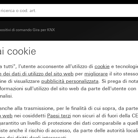
positivi di comando Gira per KNX
i cookie
tutti", l'utente acconsente all'utilizzo di
cookie
e tecnologie
e dei
dati di utilizzo del sito web
per
migliorare
il sito stesso
ine di visualizzare
pubblicità personalizzata
. Si prega di no
ormazioni sull'utilizzo del sito web da parte dell'utente con
alisi.
nche alla trasmissione, per le finalità di cui sopra, da part
to web
nei cosiddetti
Paesi terzi
non sicuri al di fuori della C
arantito un livello di protezione dei dati comparabile a quel
iste anche il rischio di accesso, da parte delle autorità locali
e dei diritti degli interessati.