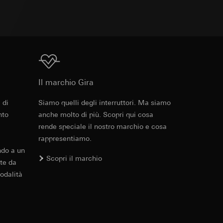
 delle mansioni
e ora della visita,
 delle
 delle
Download
sioni
Il marchio Gira
sioni
 di
Siamo quelli degli interruttori. Ma siamo
nto
anche molto di più. Scopri qui cosa
rende speciale il nostro marchio e cosa
andard, copia da
rappresentiamo.
andard, copia da
a GDPR
ndo a un
a GDPR
Scopri il marchio
te da
odalità
ioni per l'attivazione
 da parte del