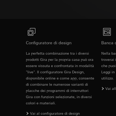
campagne
Base giuridica e int
Destinatari:
Reparti
Categorie di dati pe
Utilizzo del serv
Trasferimento verso
informazioni sull'ap
telecomunicazion
Durata dei cookie:
Base giuridica e int
Trattamento succe
Utilizzo del serv
Destinatari:
telecomunicazion
Reparti interni,
Trattamento succe
Google Ireland L
Configuratore di design
Destinatari:
Banca d
Per informazioni 
Reparti interni,
https://business.
La perfetta combinazione tra i diversi
Nella ba
Pinterest, Inc. (
Trasferimento verso
prodotti Gira per la propria casa può ora
troverai
Trasferimento verso
Paese terzo: US
essere vissuta e confrontata in modalità
che puoi
Paese terzo: US
Decisione di ade
"live". Il configuratore Gira Design,
Leggi in
Decisione di ade
richiedere in bas
disponibile online e come app, consente
utilizzo.
richiedere in bas
Durata dei cookie:
di combinare le numerose varianti di
Durata dei cookie:
Vai al
placche dei programmi di interruttori
Vimeo
Gira con funzioni selezionate, in diversi
LinkedIn Ins
colori e materiali.
Finalità del trattam
Finalità del trattam
Categorie di dati pe
di inserzioni pubbli
Vai al configuratore di design
Sito del cliente 