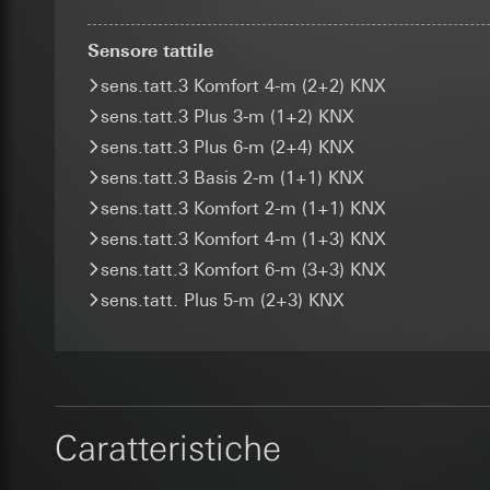
Durata dei cookie:
di Gira possono esse
telecomunicazion
web consente di for
Trattamento succe
Sensore tattile
_sda-server_
le attività di follow
Categorie di dati pe
Destinatari:
sens.tatt.3 Komfort 4-m (2+2) KNX
Finalità del trattam
agent, ID del link (
Reparti interni,
Categorie di dati pe
sens.tatt.3 Plus 3-m (1+2) KNX
trasferimento indivi
Google Ireland L
Base giuridica e int
moduli con inserimen
sens.tatt.3 Plus 6-m (2+4) KNX
Per informazioni 
Destinatari:
cognome) con ubica
https://business.
sens.tatt.3 Basis 2-m (1+1) KNX
Reparti interni,
Base giuridica e int
sens.tatt.3 Komfort 2-m (1+1) KNX
Trasferimento verso
ISE Individuell
Utilizzo del serv
Paese terzo: US
telecomunicazion
sens.tatt.3 Komfort 4-m (1+3) KNX
Trasferimento verso
Decisione di ade
Trattamento succe
sens.tatt.3 Komfort 6-m (3+3) KNX
Durata dei cookie:
richiedere in bas
Destinatari:
sens.tatt. Plus 5-m (2+3) KNX
Durata dei cookie:
Reparti interni,
supported_b
SC Networks G
Finalità del trattam
Google Analy
Trasferimento verso
Categorie di dati pe
Finalità del trattam
Durata dei cookie:
Base giuridica e int
provenienza dei vis
Destinatari:
Reparti
Caratteristiche
ottimizzazione delle
Pixel di Fac
Trasferimento verso
Categorie di dati pe
Durata dei cookie:
Finalità del trattam
(anonimizzato)