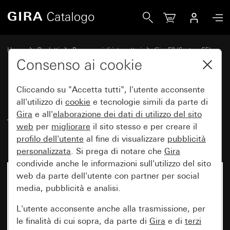
Gira Placca Gira E2 con campo per targhetta grigio opaco (
Home
Prodotti
Programmi di interruttori
Gira E2 (System 55)
Placca Gira E2 con campo per targhetta
Consenso ai cookie
Cliccando su "Accetta tutti", l'utente acconsente
Placca Gira E2 con campo per
all'utilizzo di
cookie
e tecnologie simili da parte di
Gira
e all'
elaborazione dei
dati di utilizzo del sito
targhetta grigio opaco
web
per
migliorare
il sito stesso e per creare il
(verniciato)
profilo dell'utente
al fine di visualizzare
pubblicità
personalizzata
. Si prega di notare che
Gira
condivide anche le informazioni sull'utilizzo del sito
web da parte dell'utente con partner per social
media, pubblicità e analisi.
L'utente acconsente anche alla trasmissione, per
le finalità di cui sopra, da parte di
Gira
e di
terzi