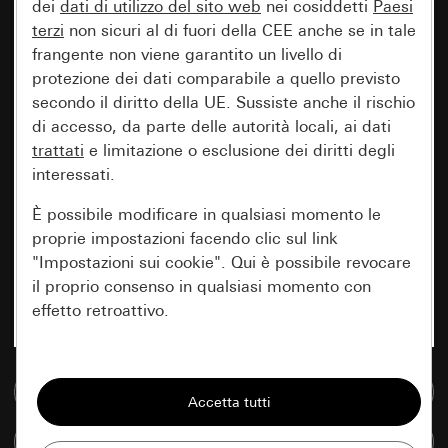
dei
dati di utilizzo del sito web
nei cosiddetti
Paesi
terzi
non sicuri al di fuori della CEE anche se in tale
frangente non viene garantito un livello di
protezione dei dati comparabile a quello previsto
secondo il diritto della UE. Sussiste anche il rischio
di accesso, da parte delle autorità locali, ai dati
trattati
e limitazione o esclusione dei diritti degli
interessati.
È possibile modificare in qualsiasi momento le
proprie impostazioni facendo clic sul link
"Impostazioni sui cookie". Qui è possibile revocare
il proprio consenso in qualsiasi momento con
effetto retroattivo.
Essenziali
Vai alla banca dati multimediale
Tutti i cookie necessari per poter mostrare la
pagina.
Confronta articoli