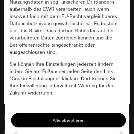
Nutzungsdaten
in sog. unsicheren
Drittländern
außerhalb des EWR verarbeiten, auch wenn
insoweit kein mit dem EU-Recht vergleichbares
Datenschutzniveau gewährleistet ist. Es besteht
u.a. das Risiko, dass dortige Behörden auf die
verarbeiteten
Daten zugreifen können und die
Betroffenenrechte eingeschränkt oder
ausgeschlossen sind.
Sie können Ihre Einstellungen jederzeit ändern,
indem Sie am Fuße einer jeden Seite den Link
"Cookie-Einstellungen" klicken. Dort können Sie
Ihre Einwilligung jederzeit mit Wirkung für die
Zukunft widerrufen.
Essenziell
Zur Mediadatenbank
Alle Cookies, die wir benötigen um Ihnen die
Seite anzeigen zu können.
Artikel vergleichen