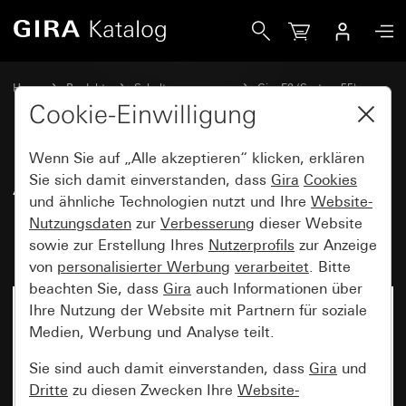
Gira Abdeckrahmen Gira E2 mit Beschriftungsfeld Grau matt
Home
Produkte
Schalterprogramme
Gira E2 (System 55)
Abdeckrahmen Gira E2 mit Beschriftungsfeld
Cookie-Einwilligung
Wenn Sie auf „Alle akzeptieren“ klicken, erklären
Abdeckrahmen Gira E2 mit
Sie sich damit einverstanden, dass
Gira
Cookies
und ähnliche Technologien nutzt und Ihre
Website-
Beschriftungsfeld Grau matt
Nutzungsdaten
zur
Verbesserung
dieser Website
(lackiert)
sowie zur Erstellung Ihres
Nutzerprofils
zur Anzeige
von
personalisierter Werbung
verarbeitet
. Bitte
beachten Sie, dass
Gira
auch Informationen über
Ihre Nutzung der Website mit Partnern für soziale
Medien, Werbung und Analyse teilt.
Sie sind auch damit einverstanden, dass
Gira
und
Dritte
zu diesen Zwecken Ihre
Website-