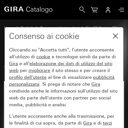
Gira Placca Gira E2 con campo per targhetta bianco puro s
Home
Prodotti
Programmi di interruttori
Gira E2 (System 55)
Placca Gira E2 con campo per targhetta
Consenso ai cookie
Cliccando su "Accetta tutti", l'utente acconsente
Placca Gira E2 con campo per
all'utilizzo di
cookie
e tecnologie simili da parte di
Gira
e all'
elaborazione dei
dati di utilizzo del sito
targhetta bianco puro satinato
web
per
migliorare
il sito stesso e per creare il
profilo dell'utente
al fine di visualizzare
pubblicità
personalizzata
. Si prega di notare che
Gira
condivide anche le informazioni sull'utilizzo del sito
web da parte dell'utente con partner per social
media, pubblicità e analisi.
L'utente acconsente anche alla trasmissione, per
le finalità di cui sopra, da parte di
Gira
e di
terzi