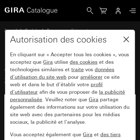
Gira Cadre de finition Gira E2 avec zone d&apos;inscription
Accueil
Produits
Programmes d'interrupteurs
Gira E2 (System 55)
Autorisation des cookies
Cadre de finition Gira E2 avec zone d'inscription
En cliquant sur « Accepter tous les cookies », vous
acceptez que
Gira
utilise
des cookies
et des
Cadre de finition Gira E2 avec
technologies similaires et
traite
vos
données
d’utilisation du site web
pour
améliorer
ce site
zone d'inscription blanc satiné
web et dans le but d’établir votre
profil
d’utilisateur
afin de vous proposer de
la publicité
personnalisée
. Veuillez noter que
Gira
partage
également des informations sur votre utilisation du
site web avec des partenaires pour les médias
sociaux, la publicité et l’analyse.
Vous acceptez également que
Gira
et
des tiers