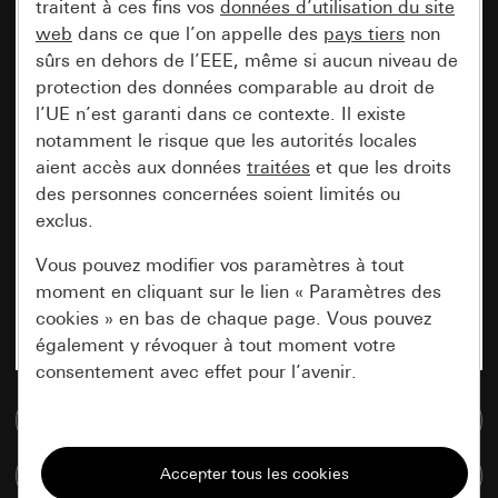
traitent à ces fins vos
données d’utilisation du site
web
dans ce que l’on appelle des
pays tiers
non
sûrs en dehors de l’EEE, même si aucun niveau de
protection des données comparable au droit de
l’UE n’est garanti dans ce contexte. Il existe
notamment le risque que les autorités locales
aient accès aux données
traitées
et que les droits
des personnes concernées soient limités ou
exclus.
Vous pouvez modifier vos paramètres à tout
moment en cliquant sur le lien « Paramètres des
cookies » en bas de chaque page. Vous pouvez
également y révoquer à tout moment votre
consentement avec effet pour l’avenir.
Accéder à la base de données de médias
Nécessaires
Tous les cookies dont nous avons besoin pour
Comparer des articles
pouvoir vous afficher le site.