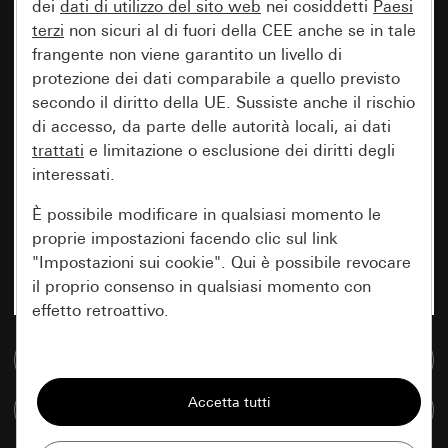
dei
dati di utilizzo del sito web
nei cosiddetti
Paesi
terzi
non sicuri al di fuori della CEE anche se in tale
frangente non viene garantito un livello di
protezione dei dati comparabile a quello previsto
secondo il diritto della UE. Sussiste anche il rischio
di accesso, da parte delle autorità locali, ai dati
trattati
e limitazione o esclusione dei diritti degli
interessati.
È possibile modificare in qualsiasi momento le
proprie impostazioni facendo clic sul link
"Impostazioni sui cookie". Qui è possibile revocare
il proprio consenso in qualsiasi momento con
effetto retroattivo.
Vai alla banca dati multimediale
Essenziali
Tutti i cookie necessari per poter mostrare la
Confronta articoli
pagina.