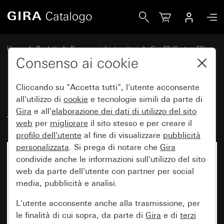
Gira Placca Gira E2 con campo per targhetta nero opaco (ve
Home
Prodotti
Programmi di interruttori
Gira E2 (System 55)
Placca Gira E2 con campo per targhetta
Consenso ai cookie
Cliccando su "Accetta tutti", l'utente acconsente
Placca Gira E2 con campo per
all'utilizzo di
cookie
e tecnologie simili da parte di
Gira
e all'
elaborazione dei
dati di utilizzo del sito
targhetta nero opaco (verniciato)
web
per
migliorare
il sito stesso e per creare il
profilo dell'utente
al fine di visualizzare
pubblicità
personalizzata
. Si prega di notare che
Gira
condivide anche le informazioni sull'utilizzo del sito
web da parte dell'utente con partner per social
media, pubblicità e analisi.
L'utente acconsente anche alla trasmissione, per
le finalità di cui sopra, da parte di
Gira
e di
terzi