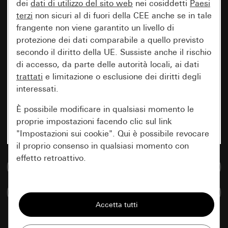
dei
dati di utilizzo del sito web
nei cosiddetti
Paesi
terzi
non sicuri al di fuori della CEE anche se in tale
frangente non viene garantito un livello di
protezione dei dati comparabile a quello previsto
secondo il diritto della UE. Sussiste anche il rischio
di accesso, da parte delle autorità locali, ai dati
trattati
e limitazione o esclusione dei diritti degli
interessati.
È possibile modificare in qualsiasi momento le
proprie impostazioni facendo clic sul link
"Impostazioni sui cookie". Qui è possibile revocare
il proprio consenso in qualsiasi momento con
effetto retroattivo.
Vai alla banca dati multimediale
Essenziali
Confronta articoli
Tutti i cookie necessari per poter mostrare la
pagina.