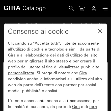
Gira Placca Gira E2
Home
Prodotti
Programmi di interruttori
Gira E2 (System 55)
Placca Gira E2
Consenso ai cookie
Cliccando su "Accetta tutti", l'utente acconsente
Placca Gira E2
all'utilizzo di
cookie
e tecnologie simili da parte di
Gira
e all'
elaborazione dei
dati di utilizzo del sito
web
per
migliorare
il sito stesso e per creare il
profilo dell'utente
al fine di visualizzare
pubblicità
personalizzata
. Si prega di notare che
Gira
condivide anche le informazioni sull'utilizzo del sito
web da parte dell'utente con partner per social
media, pubblicità e analisi.
L'utente acconsente anche alla trasmissione, per
le finalità di cui sopra, da parte di
Gira
e di
terzi