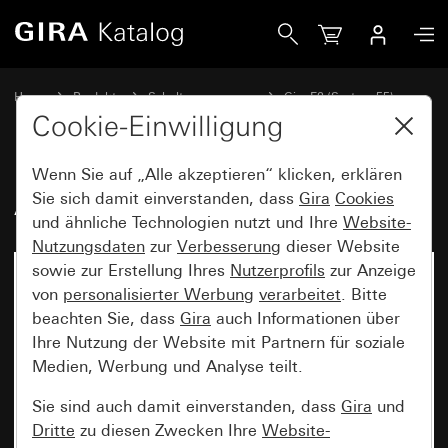
Gira Abdeckrahmen Gira E2
Home
Produkte
Schalterprogramme
Gira E2 (System 55)
Abdeckrahmen Gira E2
Cookie-Einwilligung
Wenn Sie auf „Alle akzeptieren“ klicken, erklären
Abdeckrahmen Gira E2
Sie sich damit einverstanden, dass
Gira
Cookies
und ähnliche Technologien nutzt und Ihre
Website-
Nutzungsdaten
zur
Verbesserung
dieser Website
sowie zur Erstellung Ihres
Nutzerprofils
zur Anzeige
von
personalisierter Werbung
verarbeitet
. Bitte
beachten Sie, dass
Gira
auch Informationen über
Ihre Nutzung der Website mit Partnern für soziale
Medien, Werbung und Analyse teilt.
Sie sind auch damit einverstanden, dass
Gira
und
Dritte
zu diesen Zwecken Ihre
Website-