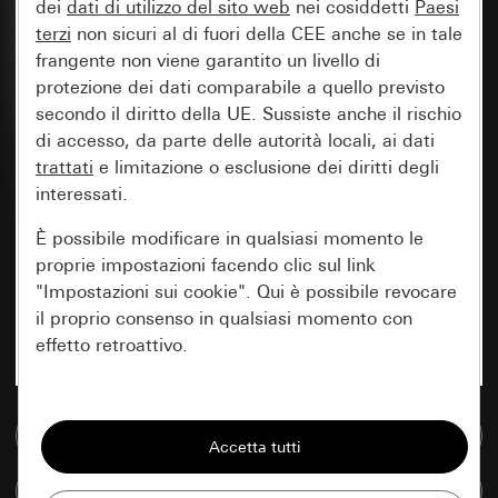
dei
dati di utilizzo del sito web
nei cosiddetti
Paesi
terzi
non sicuri al di fuori della CEE anche se in tale
frangente non viene garantito un livello di
protezione dei dati comparabile a quello previsto
secondo il diritto della UE. Sussiste anche il rischio
di accesso, da parte delle autorità locali, ai dati
trattati
e limitazione o esclusione dei diritti degli
interessati.
È possibile modificare in qualsiasi momento le
proprie impostazioni facendo clic sul link
"Impostazioni sui cookie". Qui è possibile revocare
il proprio consenso in qualsiasi momento con
effetto retroattivo.
Essenziali
Vai alla banca dati multimediale
Tutti i cookie necessari per poter mostrare la
pagina.
Confronta articoli