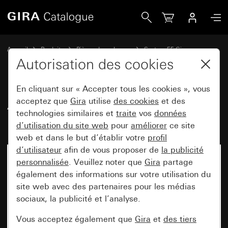
Gira Ancien - Bascule pour interrupteur-poussoir à témoin
Accueil
Produits
Pièces de rechange
System 55 Gira
Commuter et pousser
Autorisation des cookies
En cliquant sur « Accepter tous les cookies », vous
Ancien - Bascule pour
acceptez que
Gira
utilise
des cookies
et des
technologies similaires et
traite
vos
données
interrupteur-poussoir à témoin
d’utilisation du site web
pour
améliorer
ce site
web et dans le but d’établir votre
profil
d’utilisateur
afin de vous proposer de
la publicité
personnalisée
. Veuillez noter que
Gira
partage
également des informations sur votre utilisation du
site web avec des partenaires pour les médias
sociaux, la publicité et l’analyse.
Vous acceptez également que
Gira
et
des tiers