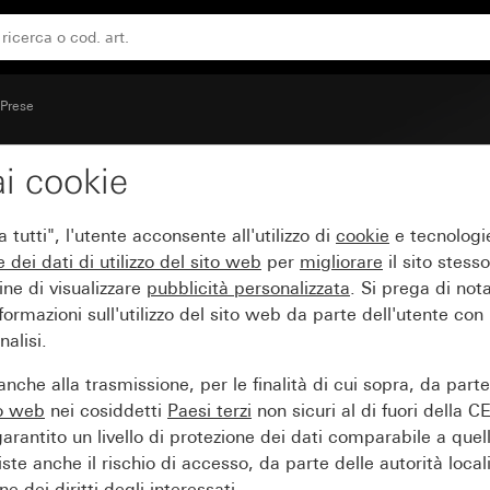
Standard 55
Prese
i cookie
 16 A 250 V~ con pias
tutti", l'utente acconsente all'utilizzo di
cookie
e tecnologie
e dei
dati di utilizzo del sito web
per
migliorare
il sito stesso
ine di visualizzare
pubblicità personalizzata
. Si prega di no
ormazioni sull'utilizzo del sito web da parte dell'utente con
alisi.
nche alla trasmissione, per le finalità di cui sopra, da part
to web
nei cosiddetti
Paesi terzi
non sicuri al di fuori della C
arantito un livello di protezione dei dati comparabile a quel
iste anche il rischio di accesso, da parte delle autorità locali
e dei diritti degli interessati.