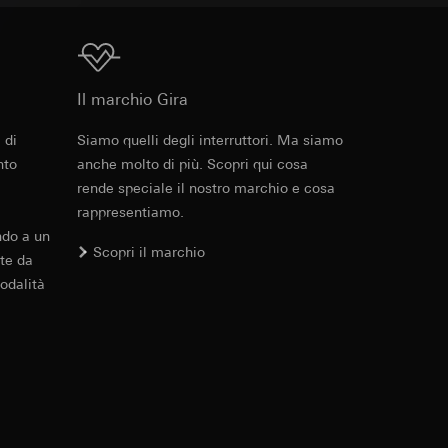
 delle mansioni
e ora della visita,
 delle
Download
 delle
Il marchio Gira
sioni
 di
Siamo quelli degli interruttori. Ma siamo
nto
anche molto di più. Scopri qui cosa
sioni
rende speciale il nostro marchio e cosa
rappresentiamo.
ndo a un
Scopri il marchio
te da
andard, copia da
odalità
andard, copia da
a GDPR
a GDPR
ioni per l'attivazione
 da parte del