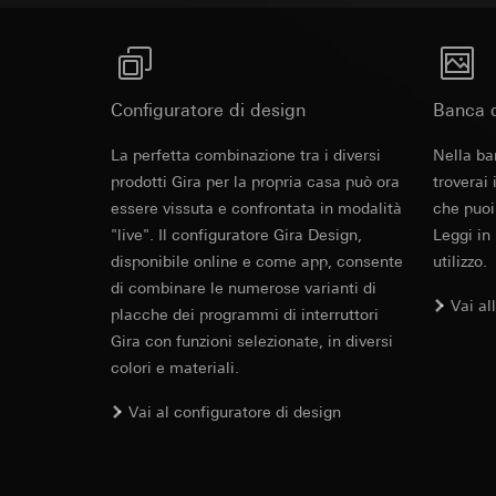
campagne
Base giuridica e int
Destinatari:
Reparti
Categorie di dati pe
Utilizzo del serv
Trasferimento verso
informazioni sull'ap
telecomunicazion
Durata dei cookie:
Base giuridica e int
Trattamento succe
Utilizzo del serv
Configuratore di design
Banca d
Destinatari:
telecomunicazion
Reparti interni,
Trattamento succe
La perfetta combinazione tra i diversi
Nella ba
Google Ireland L
prodotti Gira per la propria casa può ora
Destinatari:
troverai
Per informazioni 
Reparti interni,
essere vissuta e confrontata in modalità
che puoi
https://business.
Pinterest, Inc. (
"live". Il configuratore Gira Design,
Leggi in
Trasferimento verso
disponibile online e come app, consente
utilizzo.
Trasferimento verso
Paese terzo: US
di combinare le numerose varianti di
Paese terzo: US
Decisione di ade
Vai al
placche dei programmi di interruttori
Decisione di ade
richiedere in bas
richiedere in bas
Gira con funzioni selezionate, in diversi
Durata dei cookie:
colori e materiali.
Durata dei cookie:
Vimeo
Vai al configuratore di design
LinkedIn Ins
Finalità del trattam
Finalità del trattam
Categorie di dati pe
di inserzioni pubbli
Sito del cliente 