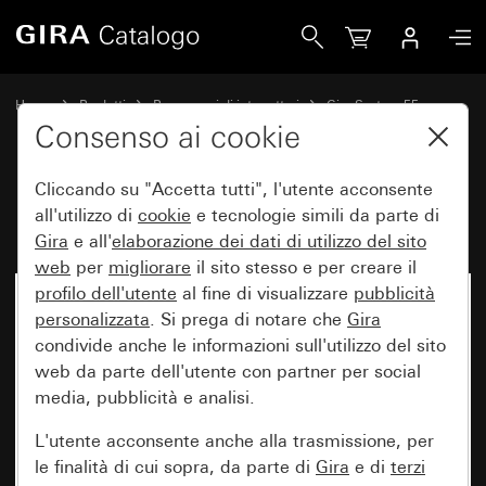
Gira Presa altoparlante stereo
Home
Prodotti
Programmi di interruttori
Gira System 55
Tecnica di comunicazione Intrattenimento
Consenso ai cookie
Cliccando su "Accetta tutti", l'utente acconsente
Presa altoparlante stereo
all'utilizzo di
cookie
e tecnologie simili da parte di
Gira
e all'
elaborazione dei
dati di utilizzo del sito
web
per
migliorare
il sito stesso e per creare il
profilo dell'utente
al fine di visualizzare
pubblicità
personalizzata
. Si prega di notare che
Gira
condivide anche le informazioni sull'utilizzo del sito
web da parte dell'utente con partner per social
media, pubblicità e analisi.
L'utente acconsente anche alla trasmissione, per
le finalità di cui sopra, da parte di
Gira
e di
terzi