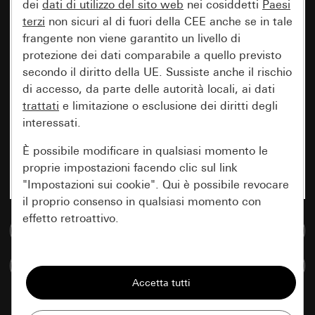
dei
dati di utilizzo del sito web
nei cosiddetti
Paesi
terzi
non sicuri al di fuori della CEE anche se in tale
frangente non viene garantito un livello di
protezione dei dati comparabile a quello previsto
secondo il diritto della UE. Sussiste anche il rischio
di accesso, da parte delle autorità locali, ai dati
trattati
e limitazione o esclusione dei diritti degli
interessati.
È possibile modificare in qualsiasi momento le
proprie impostazioni facendo clic sul link
"Impostazioni sui cookie". Qui è possibile revocare
il proprio consenso in qualsiasi momento con
effetto retroattivo.
Vai alla banca dati multimediale
Essenziali
Confronta articoli
Tutti i cookie necessari per poter mostrare la
pagina.