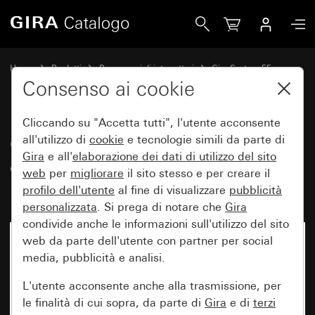
Gira Copertura per scatola di collegamento UAE/IAE (ISDN
Home
Prodotti
Programmi di interruttori
Gira System 55
Tecnica di comunicazione Tecnica di rete
Consenso ai cookie
Cliccando su "Accetta tutti", l'utente acconsente
Copertura per scatola di
all'utilizzo di
cookie
e tecnologie simili da parte di
Gira
e all'
elaborazione dei
dati di utilizzo del sito
collegamento UAE/IAE (ISDN) e
web
per
migliorare
il sito stesso e per creare il
rete Senza campo per targhetta
profilo dell'utente
al fine di visualizzare
pubblicità
personalizzata
. Si prega di notare che
Gira
condivide anche le informazioni sull'utilizzo del sito
web da parte dell'utente con partner per social
media, pubblicità e analisi.
L'utente acconsente anche alla trasmissione, per
le finalità di cui sopra, da parte di
Gira
e di
terzi