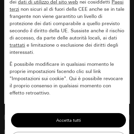
dei
dati di utilizzo del sito web
nei cosiddetti
Paesi
terzi
non sicuri al di fuori della CEE anche se in tale
frangente non viene garantito un livello di
protezione dei dati comparabile a quello previsto
secondo il diritto della UE. Sussiste anche il rischio
di accesso, da parte delle autorità locali, ai dati
trattati
e limitazione o esclusione dei diritti degli
interessati.
È possibile modificare in qualsiasi momento le
proprie impostazioni facendo clic sul link
"Impostazioni sui cookie". Qui è possibile revocare
il proprio consenso in qualsiasi momento con
effetto retroattivo.
Essenziali
Vai alla banca dati multimediale
Tutti i cookie necessari per poter mostrare la
pagina.
Confronta articoli