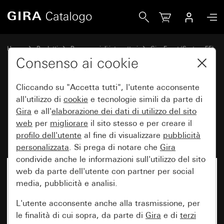
Gira Placca Gira Event antracite con placca intermedia bian
Home
Prodotti
Programmi di interruttori
Gira Event (System 55)
Gira Event
Consenso ai cookie
Cliccando su "Accetta tutti", l'utente acconsente
Placca Gira Event antracite con
all'utilizzo di
cookie
e tecnologie simili da parte di
Gira
e all'
elaborazione dei
dati di utilizzo del sito
placca intermedia bianco puro
web
per
migliorare
il sito stesso e per creare il
brillante
profilo dell'utente
al fine di visualizzare
pubblicità
personalizzata
. Si prega di notare che
Gira
condivide anche le informazioni sull'utilizzo del sito
web da parte dell'utente con partner per social
media, pubblicità e analisi.
L'utente acconsente anche alla trasmissione, per
le finalità di cui sopra, da parte di
Gira
e di
terzi