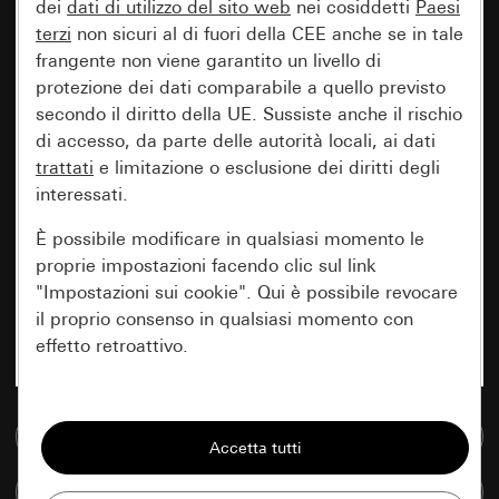
dei
dati di utilizzo del sito web
nei cosiddetti
Paesi
terzi
non sicuri al di fuori della CEE anche se in tale
frangente non viene garantito un livello di
protezione dei dati comparabile a quello previsto
secondo il diritto della UE. Sussiste anche il rischio
di accesso, da parte delle autorità locali, ai dati
trattati
e limitazione o esclusione dei diritti degli
interessati.
È possibile modificare in qualsiasi momento le
proprie impostazioni facendo clic sul link
"Impostazioni sui cookie". Qui è possibile revocare
il proprio consenso in qualsiasi momento con
effetto retroattivo.
Essenziali
Vai alla banca dati multimediale
Tutti i cookie necessari per poter mostrare la
pagina.
Confronta articoli