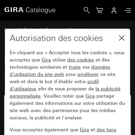
Gira Cadres de finition Gira Event anthracite avec cadre int
Accueil
Produits
Programmes d'interrupteurs
Gira Event (System 55)
Gira Event
Autorisation des cookies
En cliquant sur « Accepter tous les cookies », vous
Cadres de finition Gira Event
acceptez que
Gira
utilise
des cookies
et des
technologies similaires et
traite
vos
données
anthracite avec cadre
d’utilisation du site web
pour
améliorer
ce site
intermédiaire blanc brillant
web et dans le but d’établir votre
profil
d’utilisateur
afin de vous proposer de
la publicité
personnalisée
. Veuillez noter que
Gira
partage
également des informations sur votre utilisation du
site web avec des partenaires pour les médias
sociaux, la publicité et l’analyse.
Vous acceptez également que
Gira
et
des tiers