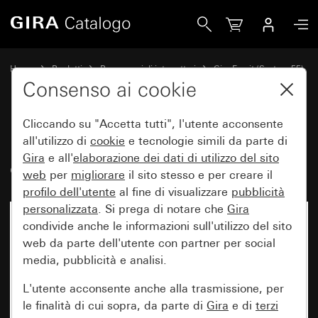
Gira Placca Gira Esprit alluminio grigio opaco (verniciato)
Home
Prodotti
Programmi di interruttori
Gira Esprit (System 55)
Placca Gira Esprit
Consenso ai cookie
Cliccando su "Accetta tutti", l'utente acconsente
Placca Gira Esprit alluminio
all'utilizzo di
cookie
e tecnologie simili da parte di
Gira
e all'
elaborazione dei
dati di utilizzo del sito
grigio opaco (verniciato)
web
per
migliorare
il sito stesso e per creare il
profilo dell'utente
al fine di visualizzare
pubblicità
personalizzata
. Si prega di notare che
Gira
condivide anche le informazioni sull'utilizzo del sito
web da parte dell'utente con partner per social
media, pubblicità e analisi.
L'utente acconsente anche alla trasmissione, per
le finalità di cui sopra, da parte di
Gira
e di
terzi