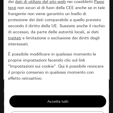
dei
dati di utilizzo del sito web
nei cosiddetti
Paesi
terzi
non sicuri al di fuori della CEE anche se in tale
frangente non viene garantito un livello di
protezione dei dati comparabile a quello previsto
secondo il diritto della UE. Sussiste anche il rischio
di accesso, da parte delle autorità locali, ai dati
trattati
e limitazione o esclusione dei diritti degli
interessati.
È possibile modificare in qualsiasi momento le
proprie impostazioni facendo clic sul link
"Impostazioni sui cookie". Qui è possibile revocare
il proprio consenso in qualsiasi momento con
effetto retroattivo.
Vai alla banca dati multimediale
Essenziali
Tutti i cookie necessari per poter mostrare la
Confronta articoli
pagina.