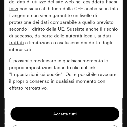
dei
dati di utilizzo del sito web
nei cosiddetti
Paesi
terzi
non sicuri al di fuori della CEE anche se in tale
frangente non viene garantito un livello di
protezione dei dati comparabile a quello previsto
secondo il diritto della UE. Sussiste anche il rischio
di accesso, da parte delle autorità locali, ai dati
trattati
e limitazione o esclusione dei diritti degli
interessati.
È possibile modificare in qualsiasi momento le
proprie impostazioni facendo clic sul link
"Impostazioni sui cookie". Qui è possibile revocare
il proprio consenso in qualsiasi momento con
effetto retroattivo.
Essenziali
Vai alla banca dati multimediale
Tutti i cookie necessari per poter mostrare la
pagina.
Confronta articoli