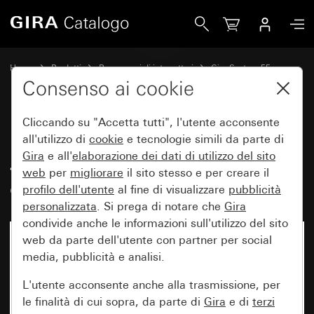
Gira Pulsante a corsa breve 0,5 A 42 V~ con bilanciere Cont
Home
Prodotti
Programmi di interruttori
Gira System 55
Comando a interruttore e a pulsante
Consenso ai cookie
Cliccando su "Accetta tutti", l'utente acconsente
Pulsante a corsa breve 0,5 A
all'utilizzo di
cookie
e tecnologie simili da parte di
Gira
e all'
elaborazione dei
dati di utilizzo del sito
42 V~ con bilanciere Contatto di
web
per
migliorare
il sito stesso e per creare il
chiusura a 1 polo
profilo dell'utente
al fine di visualizzare
pubblicità
personalizzata
. Si prega di notare che
Gira
condivide anche le informazioni sull'utilizzo del sito
web da parte dell'utente con partner per social
Non più disponibile
media, pubblicità e analisi.
L'utente acconsente anche alla trasmissione, per
le finalità di cui sopra, da parte di
Gira
e di
terzi