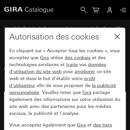
Gira Bouton-poussoir à micro-course 0,5 A 42 V CA avec ba
Accueil
Produits
Programmes d'interrupteurs
Gira System 55
Commuter et pousser
Autorisation des cookies
En cliquant sur « Accepter tous les cookies », vous
Bouton-poussoir à micro-course
acceptez que
Gira
utilise
des cookies
et des
technologies similaires et
traite
vos
données
0,5 A 42 V CA avec bascule
d’utilisation du site web
pour
améliorer
ce site
Contact NO à 1 pôle
web et dans le but d’établir votre
profil
d’utilisateur
afin de vous proposer de
la publicité
personnalisée
. Veuillez noter que
Gira
partage
également des informations sur votre utilisation du
Désormais indisponible
site web avec des partenaires pour les médias
sociaux, la publicité et l’analyse.
Vous acceptez également que
Gira
et
des tiers