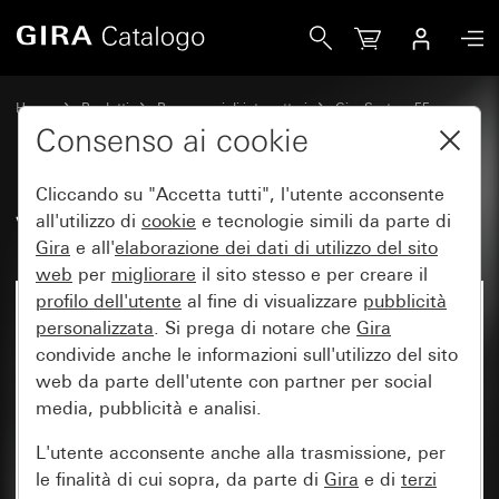
Gira Vetro
Home
Prodotti
Programmi di interruttori
Gira System 55
Accessori
Consenso ai cookie
Cliccando su "Accetta tutti", l'utente acconsente
Vetro
all'utilizzo di
cookie
e tecnologie simili da parte di
Gira
e all'
elaborazione dei
dati di utilizzo del sito
web
per
migliorare
il sito stesso e per creare il
profilo dell'utente
al fine di visualizzare
pubblicità
personalizzata
. Si prega di notare che
Gira
condivide anche le informazioni sull'utilizzo del sito
web da parte dell'utente con partner per social
media, pubblicità e analisi.
L'utente acconsente anche alla trasmissione, per
le finalità di cui sopra, da parte di
Gira
e di
terzi