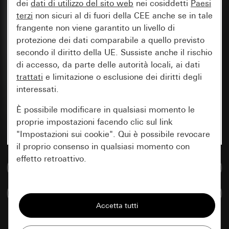
dei
dati di utilizzo del sito web
nei cosiddetti
Paesi
terzi
non sicuri al di fuori della CEE anche se in tale
frangente non viene garantito un livello di
protezione dei dati comparabile a quello previsto
secondo il diritto della UE. Sussiste anche il rischio
di accesso, da parte delle autorità locali, ai dati
trattati
e limitazione o esclusione dei diritti degli
interessati.
È possibile modificare in qualsiasi momento le
proprie impostazioni facendo clic sul link
"Impostazioni sui cookie". Qui è possibile revocare
il proprio consenso in qualsiasi momento con
effetto retroattivo.
Vai alla banca dati multimediale
Essenziali
Confronta articoli
Tutti i cookie necessari per poter mostrare la
pagina.