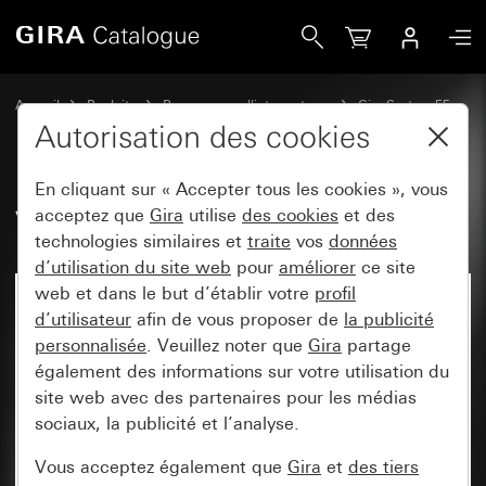
Gira Vitre
Accueil
Produits
Programmes d'interrupteurs
Gira System 55
Accessoires
Autorisation des cookies
En cliquant sur « Accepter tous les cookies », vous
Vitre
acceptez que
Gira
utilise
des cookies
et des
technologies similaires et
traite
vos
données
d’utilisation du site web
pour
améliorer
ce site
web et dans le but d’établir votre
profil
d’utilisateur
afin de vous proposer de
la publicité
personnalisée
. Veuillez noter que
Gira
partage
également des informations sur votre utilisation du
site web avec des partenaires pour les médias
sociaux, la publicité et l’analyse.
Vous acceptez également que
Gira
et
des tiers