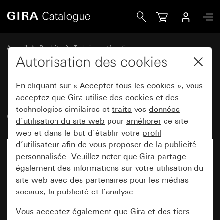
Gira Module BNC double Crimpanschluss
Accueil
Produits
Technique et fonctions
Technique de communication Gira
Technique de réseau
Autorisation des cookies
En cliquant sur « Accepter tous les cookies », vous
Module BNC double
acceptez que
Gira
utilise
des cookies
et des
technologies similaires et
traite
vos
données
Crimpanschluss
d’utilisation du site web
pour
améliorer
ce site
web et dans le but d’établir votre
profil
d’utilisateur
afin de vous proposer de
la publicité
personnalisée
. Veuillez noter que
Gira
partage
également des informations sur votre utilisation du
site web avec des partenaires pour les médias
sociaux, la publicité et l’analyse.
Vous acceptez également que
Gira
et
des tiers