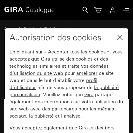
Gira Module rapporté détecteur de mouvement System 30
Accueil
Produits
Technique et fonctions
System 3000 DALI, autre équipement électronique
Autorisation des cookies
Gira System 3000
En cliquant sur « Accepter tous les cookies », vous
acceptez que
Gira
utilise
des cookies
et des
Module rapporté détecteur de
technologies similaires et
traite
vos
données
d’utilisation du site web
pour
améliorer
ce site
mouvement System 3000 2,20
web et dans le but d’établir votre
profil
m Standard System 55
d’utilisateur
afin de vous proposer de
la publicité
personnalisée
. Veuillez noter que
Gira
partage
également des informations sur votre utilisation du
site web avec des partenaires pour les médias
sociaux, la publicité et l’analyse.
Vous acceptez également que
Gira
et
des tiers