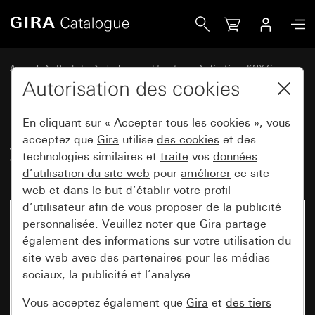
Gira Jeu de bascules 1x pour Tastsensor 4.95
Accueil
Produits
Technique et fonctions
Système KNX Gira
Appareils de commande Gira pour KNX
Autorisation des cookies
En cliquant sur « Accepter tous les cookies », vous
Jeu de bascules 1x pour
acceptez que
Gira
utilise
des cookies
et des
technologies similaires et
traite
vos
données
Tastsensor 4.95
d’utilisation du site web
pour
améliorer
ce site
web et dans le but d’établir votre
profil
d’utilisateur
afin de vous proposer de
la publicité
personnalisée
. Veuillez noter que
Gira
partage
également des informations sur votre utilisation du
site web avec des partenaires pour les médias
sociaux, la publicité et l’analyse.
Vous acceptez également que
Gira
et
des tiers