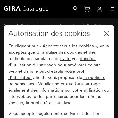
Gira Prise SCHUKO 16 A 250 V~ avec protection renforcée con
Accueil
Produits
Programmes d'interrupteurs
Gira System 55
Prises
Autorisation des cookies
En cliquant sur « Accepter tous les cookies », vous
Prise SCHUKO 16 A 250 V~
acceptez que
Gira
utilise
des cookies
et des
technologies similaires et
traite
vos
données
avec protection renforcée contre
d’utilisation du site web
pour
améliorer
ce site
les contacts accidentels (Safety
web et dans le but d’établir votre
profil
Plus) sans griffes de fixation
d’utilisateur
afin de vous proposer de
la publicité
personnalisée
. Veuillez noter que
Gira
partage
également des informations sur votre utilisation du
site web avec des partenaires pour les médias
sociaux, la publicité et l’analyse.
Vous acceptez également que
Gira
et
des tiers