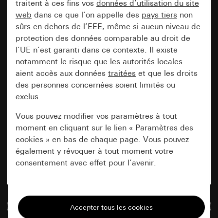
traitent à ces fins vos
données d’utilisation du site
web
dans ce que l’on appelle des
pays tiers
non
sûrs en dehors de l’EEE, même si aucun niveau de
protection des données comparable au droit de
l’UE n’est garanti dans ce contexte. Il existe
notamment le risque que les autorités locales
aient accès aux données
traitées
et que les droits
des personnes concernées soient limités ou
exclus.
Vous pouvez modifier vos paramètres à tout
moment en cliquant sur le lien « Paramètres des
cookies » en bas de chaque page. Vous pouvez
également y révoquer à tout moment votre
consentement avec effet pour l’avenir.
Nécessaires
Accéder à la base de données de médias
Tous les cookies dont nous avons besoin pour
pouvoir vous afficher le site.